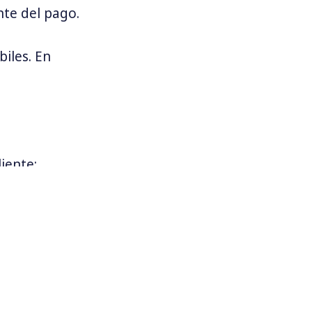
te del pago.
iles. En
liente:
biles. En
ago en 24 a 48