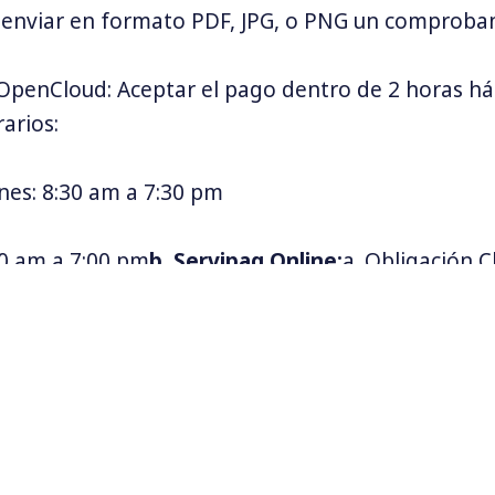
enviar en formato PDF, JPG, o PNG un comproban
 OpenCloud: Aceptar el pago dentro de 2 horas háb
arios:
rnes: 8:30 am a 7:30 pm
00 am a 7:00 pm
b. Servipag Online:
a. Obligación C
u totalidad el proceso de pago.
 OpenCloud: Aceptar el pago dentro de 2 horas há
arios:
Cupón de Pago:
a. Obligación Cliente: Aceptar el p