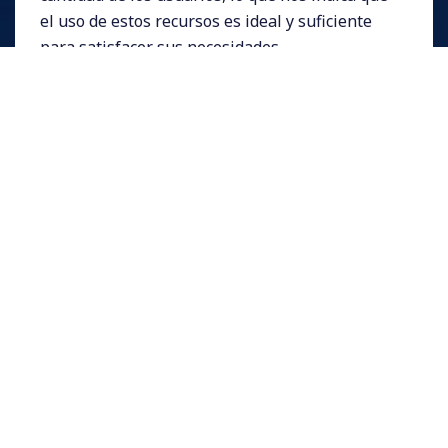
el uso de estos recursos es ideal y suficiente
para satisfacer sus necesidades.
Dicho lo anterior, insistimos a nuestros
clientes cumplir con los Términos de