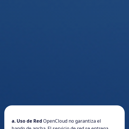
a. Uso de Red
OpenCloud no garantiza el
bando de ancha. El servicio de red se entrega