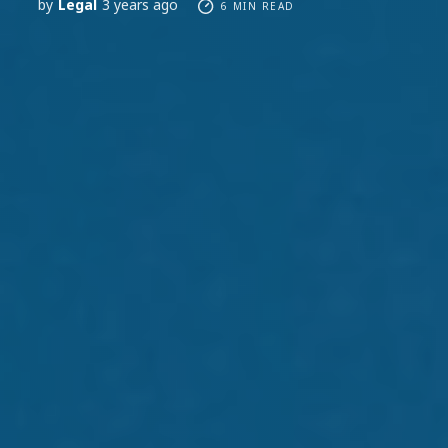
by
Legal
3 years ago
6 MIN READ