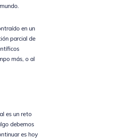
l mundo.
ontraído en un
ión parcial de
ntíficos
empo más, o al
l es un reto
 algo debemos
ontinuar es hoy