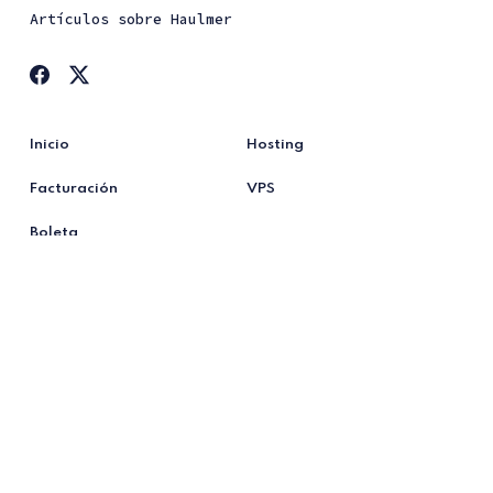
Artículos sobre Haulmer
Inicio
Hosting
Facturación
VPS
Boleta
Firma
© 2026 Haulmer Blog. All Right Reserved.
Published with
Ghost
&
Renge
.