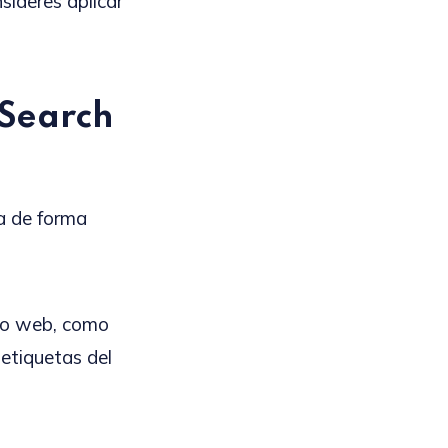
sideres aplicar
(Search
da de forma
tio web, como
 etiquetas del