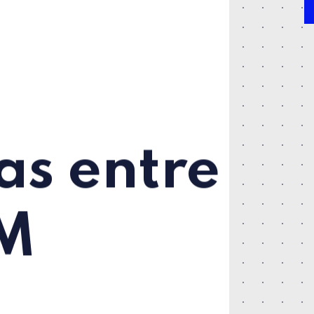
as entre
EM