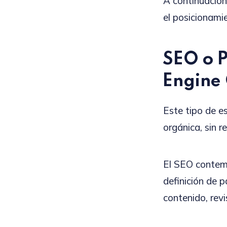
A continuación
el posicionami
SEO o P
Engine 
Este tipo de e
orgánica, sin r
El SEO contemp
definición de 
contenido, revi