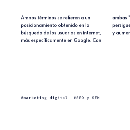
Ambos términos se refieren a un
ambas "técnicas" el objetivo que se
posicionamiento obtenido en la
persigue es obtener mayor visibilidad
búsqueda de los usuarios en internet,
y aument
más específicamente en Google. Con
marketing digital
SEO y SEM