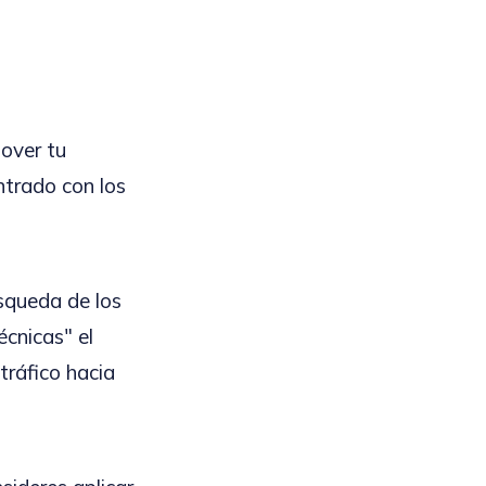
mover tu
ntrado con los
squeda de los
cnicas" el
tráfico hacia