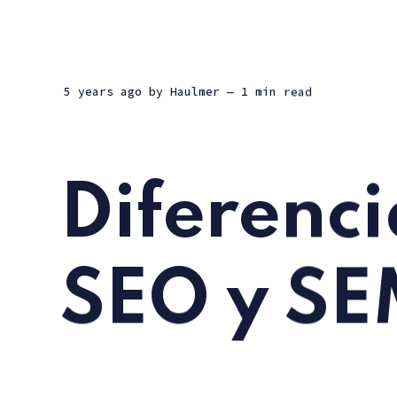
5 years ago
by
Haulmer
— 1 min read
Diferenci
SEO y S