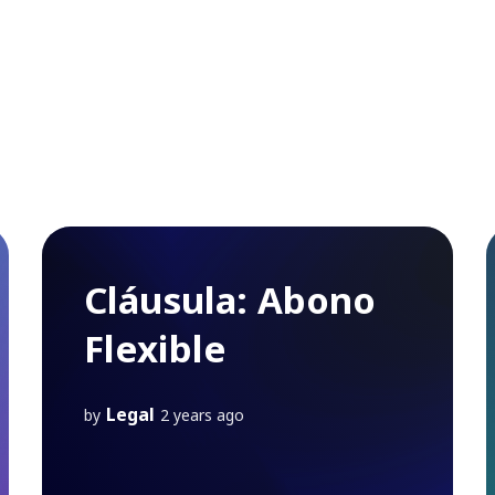
Cláusula: Abono
Flexible
Legal
by
2 years ago