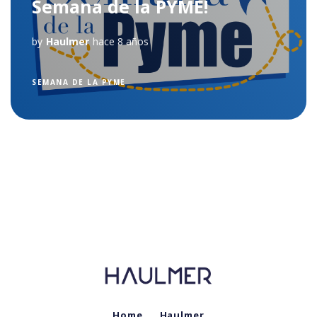
Semana de la PYME!
by
Haulmer
hace 8 años
SEMANA DE LA PYME
Home
Haulmer