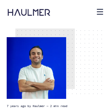
7 years ago
by
Haulmer
— 2 min read