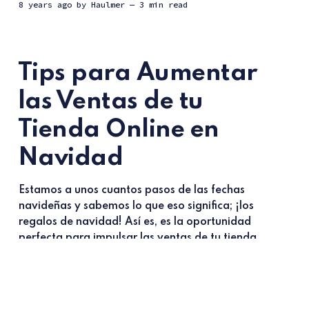
8 years ago
by
Haulmer
— 3 min read
Tips para Aumentar
las Ventas de tu
Tienda Online en
Navidad
Estamos a unos cuantos pasos de las fechas
navideñas y sabemos lo que eso significa; ¡los
regalos de navidad! Así es, es la oportunidad
perfecta para impulsar las ventas de tu tienda
online; sólo deberás repasar ciertos elementos y
poner en práctica...
tienda online
tips para impulsar tu pyme