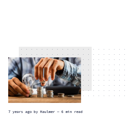
7 years ago
by
Haulmer
— 6 min read