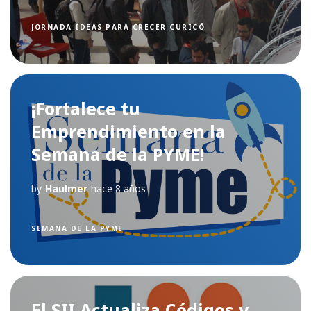
JORNADA IDEAS PARA CRECER CURICÓ
¡Fortalece tu
Emprendimiento en la
Semana de la PYME!
by
Haulmer
hace 8 años
SEMANA DE LA PYME
El SII Actualiza Códigos y