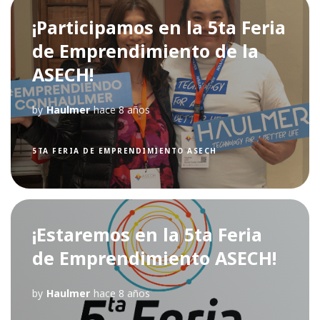
¡Participamos en la 5ta Feria
de Emprendimiento de la
ASECH!
by
Haulmer
hace 8 años
5TA FERIA DE EMPRENDIMIENTO ASECH
¡Estaremos en la 5ta Feria
de Emprendimiento ASECH!
by
Haulmer
hace 8 años