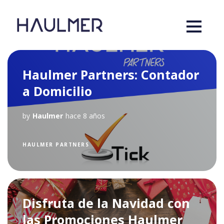
Haulmer Partners: Contador
a Domicilio
by
Haulmer
hace 8 años
HAULMER PARTNERS
Disfruta de la Navidad con
las Promociones Haulmer