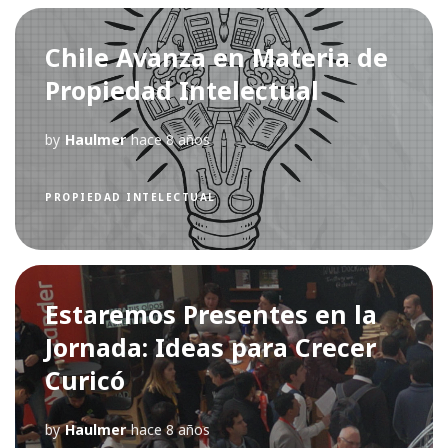
Chile Avanza en Materia de
Propiedad Intelectual
by
Haulmer
hace 8 años
PROPIEDAD INTELECTUAL
Estaremos Presentes en la
Jornada: Ideas para Crecer
Curicó
by
Haulmer
hace 8 años