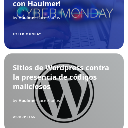
con Haulmer!
by
Haulmer
hace 8 años
CYBER MONDAY
Sitios de Wordpress contra
la presencia de códigos
maliciosos
by
Haulmer
hace 8 años
WORDPRESS