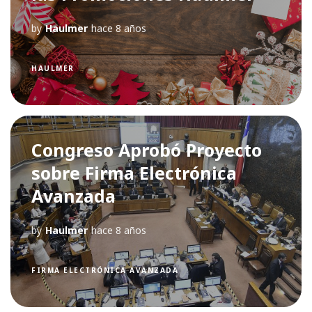
by
Haulmer
hace 8 años
HAULMER
Congreso Aprobó Proyecto
sobre Firma Electrónica
Avanzada
by
Haulmer
hace 8 años
FIRMA ELECTRÓNICA AVANZADA